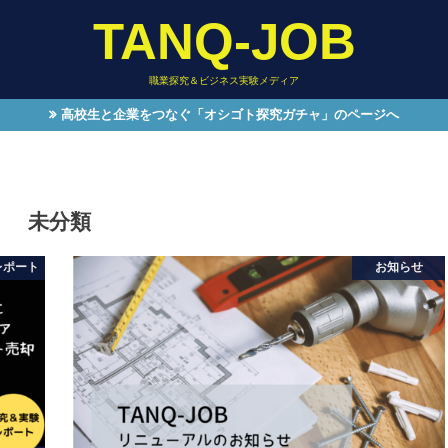
TANQ-JOB
職業探究＆ビジネス実験メディア
高校生と企業をつなぐ「オシゴト探究ガチャ」のページへ
未分類
レポート
お知らせ