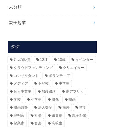
未分類
親子起業
タグ
7つの習慣
12才
13歳
イベンター
クラウドファンディング
クリエイター
コンサルタント
ボランティア
メディア
不登校
中学生
個人事業主
加藤路瑛
南アフリカ
学校
小学生
映像
映画
映画監督
法人登記
海外
留学
発明家
社長
編集長
親子起業
起業家
音楽
高校生