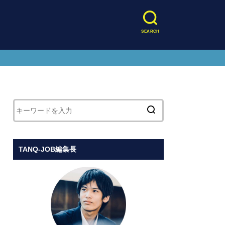
SEARCH
TANQ-JOB編集長