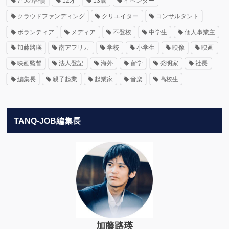
7つの習慣
12才
13歳
イベンター
クラウドファンディング
クリエイター
コンサルタント
ボランティア
メディア
不登校
中学生
個人事業主
加藤路瑛
南アフリカ
学校
小学生
映像
映画
映画監督
法人登記
海外
留学
発明家
社長
編集長
親子起業
起業家
音楽
高校生
TANQ-JOB編集長
加藤路瑛