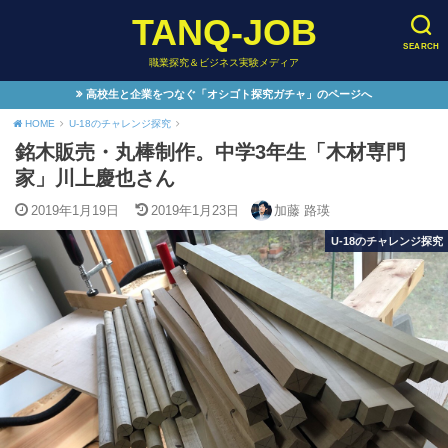
TANQ-JOB
SEARCH
職業探究＆ビジネス実験メディア
高校生と企業をつなぐ「オシゴト探究ガチャ」のページへ
HOME
U-18のチャレンジ探究
銘木販売・丸棒制作。中学3年生「木材専門
家」川上慶也さん
2019年1月19日
2019年1月23日
加藤 路瑛
U-18のチャレンジ探究